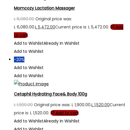
Momcozy Lactation Massager
L
6,080.00
Original price was:
L 6,080.00.
L
5,472.00
Current price is: L 5,472.00.
Add
to cart
Add to Wishlist
Already In Wishlist
Add to Wishlist
-20%
Add to Wishlist
Add to Wishlist
Cetaphil Hydrating Face& Body 100g
L
1,900.00
Original price was: L 1,900.00.
L
1,520.00
Current
price is: L 1,520.00.
Add to cart
Add to Wishlist
Already In Wishlist
Add to Wishlist