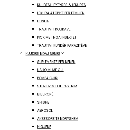
KUJDESI I FYTYRËS & LËKURËS
LËKURA ATOPIKE PËR FËMIJËN
HUNDA
TRAJTIMI I KOLIKAVE
PICKIMET NGA INSEKTET
TRAJTIMI KUNDËR PARAZITËVE
KUJDESI NDAJ NËNËS
SUPLEMENTE PËR NËNËN
USHQIMI ME GJI
POMPA GJIRI
STERILIZIM DHE PASTRIM
BIBERONË
SHISHE
AEROSOL
AKSESORË TË NDRYSHËM
HIGJENË