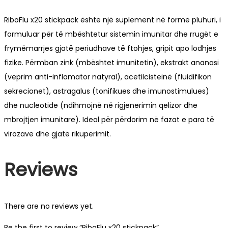
RiboFlu x20 stickpack është një suplement në formë pluhuri, i
formuluar për të mbështetur sistemin imunitar dhe rrugët e
frymëmarrjes gjatë periudhave të ftohjes, gripit apo lodhjes
fizike. Përmban zink (mbështet imunitetin), ekstrakt ananasi
(veprim anti-inflamator natyral), acetilcisteinë (fluidifikon
sekrecionet), astragalus (tonifikues dhe imunostimulues)
dhe nucleotide (ndihmojnë në rigjenerimin qelizor dhe
mbrojtjen imunitare). Ideal për përdorim në fazat e para të
virozave dhe gjatë rikuperimit.
Reviews
There are no reviews yet.
Be the first to review “RiboFlu x20 stickpack”