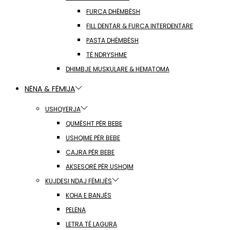
FURCA DHËMBËSH
FILL DENTAR & FURCA INTERDENTARE
PASTA DHËMBËSH
TË NDRYSHME
DHIMBJE MUSKULARE & HEMATOMA
NËNA & FËMIJA
USHQYERJA
QUMËSHT PËR BEBE
USHQIME PËR BEBE
CAJRA PËR BEBE
AKSESORË PËR USHQIM
KUJDESI NDAJ FËMIJËS
KOHA E BANJËS
PELENA
LETRA TË LAGURA