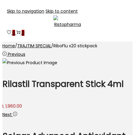
Skip to navigation
Skip to content
0
0
Home
/
TRAJTIM SPECIAL
/
RiboFlu x20 stickpack
Previous
Rilastil Transparent Stick 4ml
L
1,960.00
Next