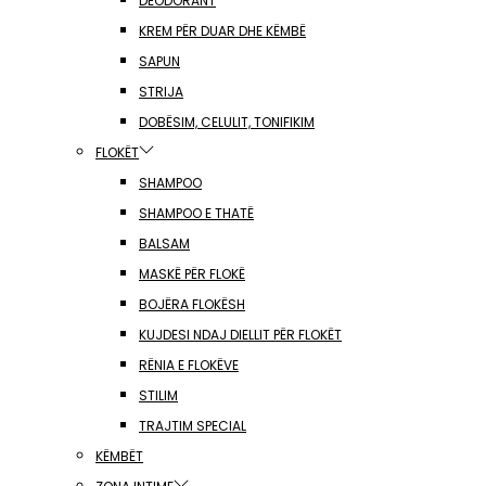
DEODORANT
KREM PËR DUAR DHE KËMBË
SAPUN
STRIJA
DOBËSIM, CELULIT, TONIFIKIM
FLOKËT
SHAMPOO
SHAMPOO E THATË
BALSAM
MASKË PËR FLOKË
BOJËRA FLOKËSH
KUJDESI NDAJ DIELLIT PËR FLOKËT
RËNIA E FLOKËVE
STILIM
TRAJTIM SPECIAL
KËMBËT