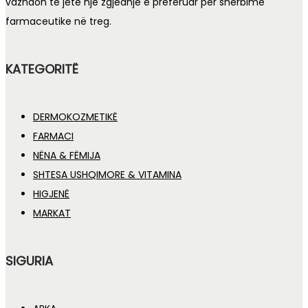
vazhdon të jetë një zgjedhje e preferuar për shërbime
farmaceutike në treg.
KATEGORITË
DERMOKOZMETIKË
FARMACI
NËNA & FËMIJA
SHTESA USHQIMORE & VITAMINA
HIGJENË
MARKAT
SIGURIA