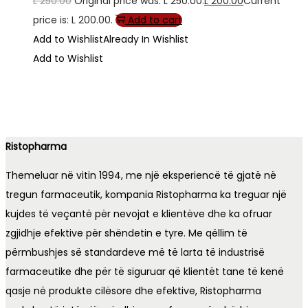
L
250.00
Original price was: L 250.00.
L
200.00
Current
price is: L 200.00.
Add to cart
Add to Wishlist
Already In Wishlist
Add to Wishlist
Ristopharma
Themeluar në vitin 1994, me një eksperiencë të gjatë në
tregun farmaceutik, kompania Ristopharma ka treguar një
kujdes të veçantë për nevojat e klientëve dhe ka ofruar
zgjidhje efektive për shëndetin e tyre. Me qëllim të
përmbushjes së standardeve më të larta të industrisë
farmaceutike dhe për të siguruar që klientët tane të kenë
qasje në produkte cilësore dhe efektive, Ristopharma