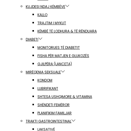
KUJDESI NDAJ KËMBËVE
KALLO
TRAJTIM I MYKUT
KËMBË TË LODHURA & TË RËNDUARA
DIABETI
MONITORUES TË DIABETIT
FISHA PËR MATJEN E GLUKOZËS
GJILPËRA (LANCETA)
MIRËQENIA SEKSUALE
KONDOM
LUBRIFIKANT
SHTESA USHQIMORE & VITAMINA
SHËNDETI FEMËROR
PLANIFIKIM FAMILJAR
TRAKTI GASTROINTESTINAL
LAKSATIVË