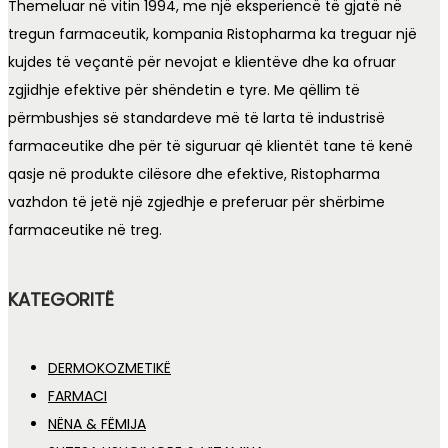
Themeluar në vitin 1994, me një eksperiencë të gjatë në
tregun farmaceutik, kompania Ristopharma ka treguar një
kujdes të veçantë për nevojat e klientëve dhe ka ofruar
zgjidhje efektive për shëndetin e tyre. Me qëllim të
përmbushjes së standardeve më të larta të industrisë
farmaceutike dhe për të siguruar që klientët tane të kenë
qasje në produkte cilësore dhe efektive, Ristopharma
vazhdon të jetë një zgjedhje e preferuar për shërbime
farmaceutike në treg.
KATEGORITË
DERMOKOZMETIKË
FARMACI
NËNA & FËMIJA