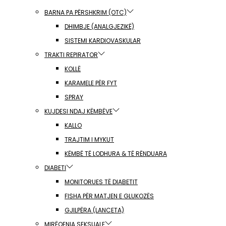
BARNA PA PËRSHKRIM (OTC)
DHIMBJE (ANALGJEZIKË)
SISTEMI KARDIOVASKULAR
TRAKTI REPIRATOR
KOLLË
KARAMELE PËR FYT
SPRAY
KUJDESI NDAJ KËMBËVE
KALLO
TRAJTIM I MYKUT
KËMBË TË LODHURA & TË RËNDUARA
DIABETI
MONITORUES TË DIABETIT
FISHA PËR MATJEN E GLUKOZËS
GJILPËRA (LANCETA)
MIRËQENIA SEKSUALE