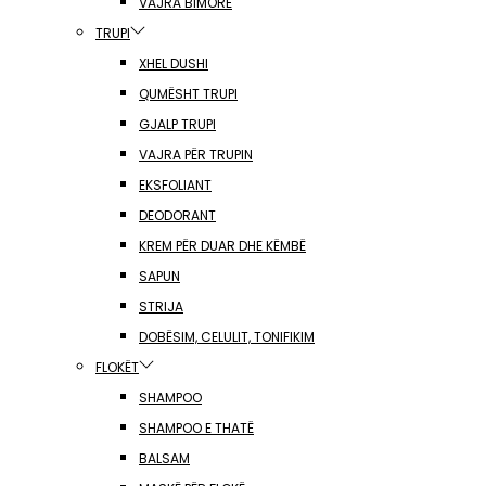
VAJRA BIMORE
TRUPI
XHEL DUSHI
QUMËSHT TRUPI
GJALP TRUPI
VAJRA PËR TRUPIN
EKSFOLIANT
DEODORANT
KREM PËR DUAR DHE KËMBË
SAPUN
STRIJA
DOBËSIM, CELULIT, TONIFIKIM
FLOKËT
SHAMPOO
SHAMPOO E THATË
BALSAM