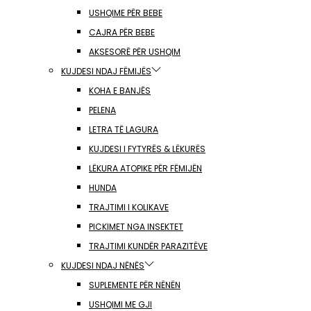
USHQIME PËR BEBE
CAJRA PËR BEBE
AKSESORË PËR USHQIM
KUJDESI NDAJ FËMIJËS
KOHA E BANJËS
PELENA
LETRA TË LAGURA
KUJDESI I FYTYRËS & LËKURËS
LËKURA ATOPIKE PËR FËMIJËN
HUNDA
TRAJTIMI I KOLIKAVE
PICKIMET NGA INSEKTET
TRAJTIMI KUNDËR PARAZITËVE
KUJDESI NDAJ NËNËS
SUPLEMENTE PËR NËNËN
USHQIMI ME GJI