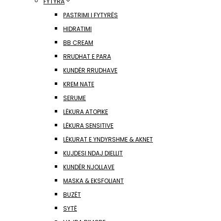
FYTYRA
PASTRIMI I FYTYRËS
HIDRATIMI
BB CREAM
RRUDHAT E PARA
KUNDËR RRUDHAVE
KREM NATE
SERUME
LËKURA ATOPIKE
LËKURA SENSITIVE
LËKURAT E YNDYRSHME & AKNET
KUJDESI NDAJ DIELLIT
KUNDËR NJOLLAVE
MASKA & EKSFOLIANT
BUZËT
SYTË