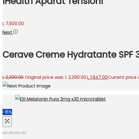
iHealth Aparat Tensioni
L
7,500.00
Next
Cerave Creme Hydratante SPF 
L
2,290.00
Original price was: L 2,290.00.
L
1,947.00
Current price is
-15%