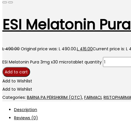
ESI Melatonin Pur
L
490.00
Original price was: L 490.00.
L
416.00
Current price is: L 
ESI Melatonin Pura 3mg x30 microtablet quantity
Add to cart
Add to Wishlist
Add to Wishlist
Categories:
BARNA PA PËRSHKRIM (OTC)
,
FARMACI
,
RISTOPHARM
Description
Reviews (0)