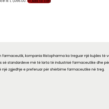
ce is: L 1,056.00.
Add to cart
n farmaceutik, kompania Ristopharma ka treguar një kujdes të v
es së standardeve më të larta të industrisë farmaceutike dhe për
ë një zgjedhje e preferuar për shërbime farmaceutike në treg.