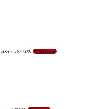
price is: L 5,472.00.
Add to cart