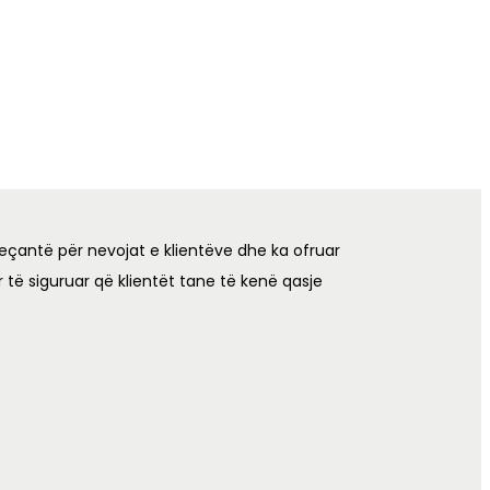
eçantë për nevojat e klientëve dhe ka ofruar
 të siguruar që klientët tane të kenë qasje