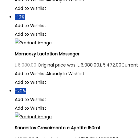
Add to Wishlist
-10%
Add to Wishlist
Add to Wishlist
Momcozy Lactation Massager
L
6,080.00
Original price was: L 6,080.00.
L
5,472.00
Current 
Add to Wishlist
Already In Wishlist
Add to Wishlist
-20%
Add to Wishlist
Add to Wishlist
Sananitos Crescimento e Apetite 150ml