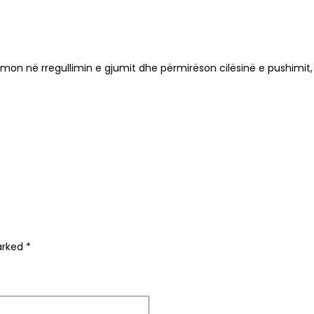
on në rregullimin e gjumit dhe përmirëson cilësinë e pushimit,
marked
*