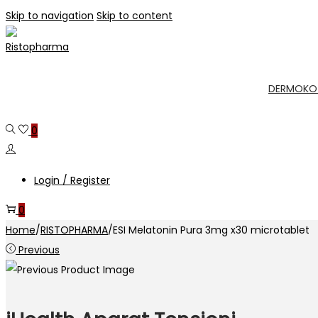
Skip to navigation
Skip to content
DERMOKO
0
Login / Register
0
Home
/
RISTOPHARMA
/
ESI Melatonin Pura 3mg x30 microtablet
Previous