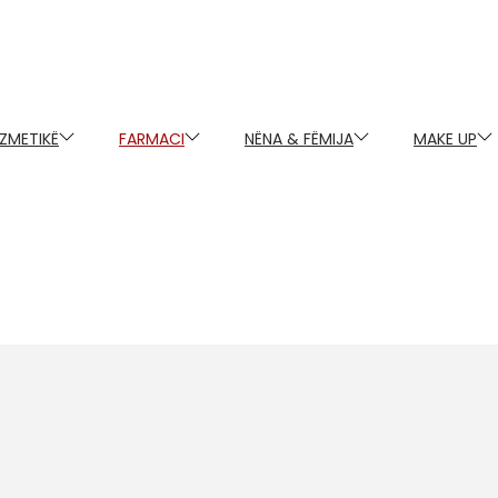
ZMETIKË
FARMACI
NËNA & FËMIJA
MAKE UP