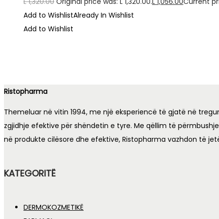
L
1,320.00
Original price was: L 1,320.00.
L
1,056.00
Current pri
Add to Wishlist
Already In Wishlist
Add to Wishlist
Ristopharma
Themeluar në vitin 1994, me një eksperiencë të gjatë në tregu
zgjidhje efektive për shëndetin e tyre. Me qëllim të përmbushj
në produkte cilësore dhe efektive, Ristopharma vazhdon të jet
KATEGORITË
DERMOKOZMETIKË