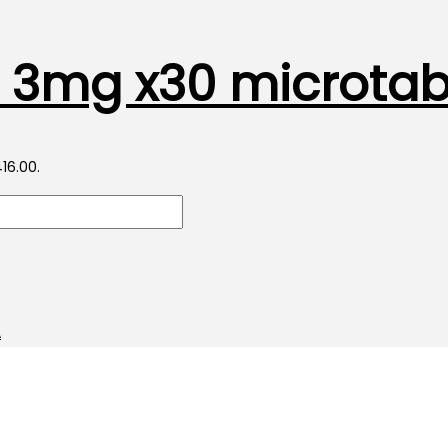
a 3mg x30 microtab
416.00.
A